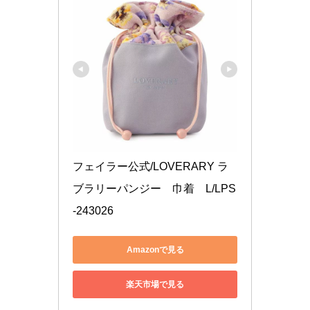
フェイラー公式/LOVERARY ラ
ブラリーパンジー　巾着　L/LPS
-243026
Amazonで見る
楽天市場で見る