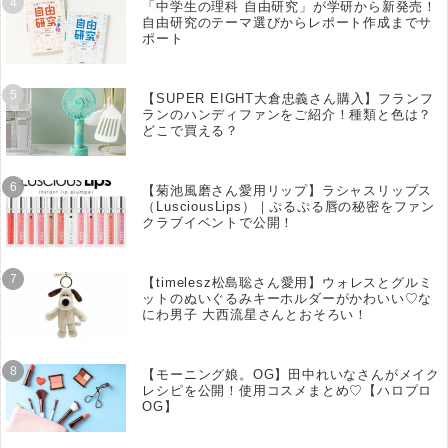
「中学生の理科 自由研究」が学研から新発売！
自由研究のテーマ選びからレポート作成までサ
ポート
【SUPER EIGHT大倉忠義さん購入】フランフ
ランのハンディファンをご紹介！種類と色は？
どこで買える？
【菊池風磨さん愛用リップ】ラシャスリップス
（LusciousLips）｜ぷるぷる唇の秘密をファン
クラブイベントで公開！
【timelesz松島聡さん愛用】ウォレスとグルミ
ットのぬいぐるみキーホルダーがかわいい♡な
にわ男子 大西流星さんとおそろい！
【モーニング娘。OG】田中れいなさんがメイク
レシピを公開！使用コスメまとめ♡【ハロプロ
OG】