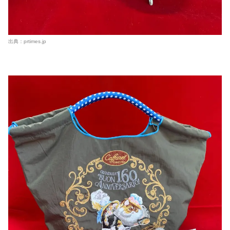
出典：
prtimes.jp