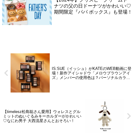
ナツの父の日ドーナツがかわいい♡
期間限定『パパ ボックス』も登場！
IS:SUE（イッシュ）がKATEのWEB動画に登
場！新作アイシャドウ「メロウブラウンアイ
ズ」メンバーの使用色は？パーソナルカラー
は？
【timelesz松島聡さん愛用】ウォレスとグル
ミットのぬいぐるみキーホルダーがかわいい
♡なにわ男子 大西流星さんとおそろい！